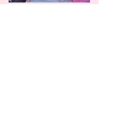
ATELIERS
PREVENTION
Sensibilisation, actions de
prévention et rencontres, sont
réalisées toute l'année...
Les activités du mois
foutucancer58@gmail.com